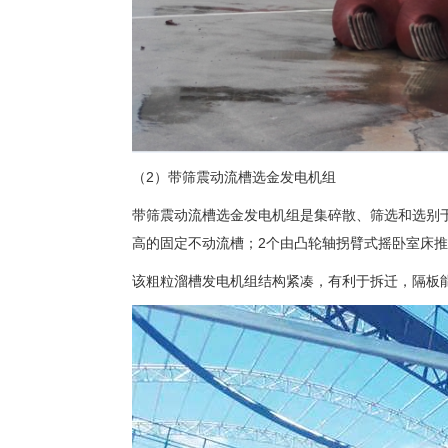
（2）带筛震动流槽选金发电机组
带筛震动流槽选金发电机组是集碎散、筛选和选别于
高的固定不动流槽；2个由凸轮轴拐臂式摇卧室床
该粗粒溜槽发电机组结构紧凑，有利于拆迁，隔板