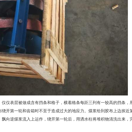
，仅仅表层被做成含有挡条和格子，横着格条每距三列有一较高的挡条，
布绕开第一轮和齿箱时不至于造成过大的地应力。煤浆给到胶布上边挨近
。飘向逆煤浆流入上运作，绕开第一轮后，用洒水柱将堆积物清洗出来，