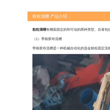
粗粒溜槽 产品介绍
粗粒溜槽
有槽面固定的和可动的两种类型。后者包
（1）带格胶布流槽
带格胶布流槽是一种机械自动化的选金粗粒固定流槽