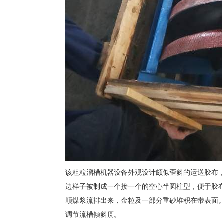
该粗粒溜槽机器设备外观设计颇似歪斜的运送胶布
边样子被制成一个接一个的空心半圆柱型，便于胶
顺煤浆流排出来，金粒及一部分重砂堆积在带表面
调节流槽倾斜度。