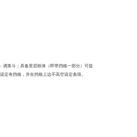
是：调浆斗；具备里层框体（即带挡格一部分）可提
体设定有挡格，并在挡格上边不高空设定条筛。