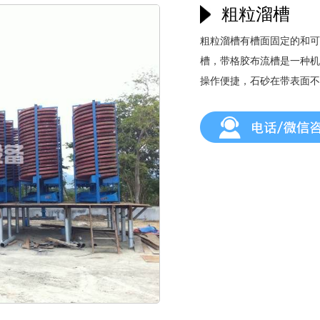
粗粒溜槽
粗粒溜槽有槽面固定的和可
槽​，带格胶布流槽是一种
操作便捷，石砂在带表面不